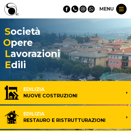
MENU
S
ocietà
O
pere
L
avorazioni
E
dili
EDILIZIA
NUOVE COSTRUZIONI
EDILIZIA
RESTAURO E RISTRUTTURAZIONI