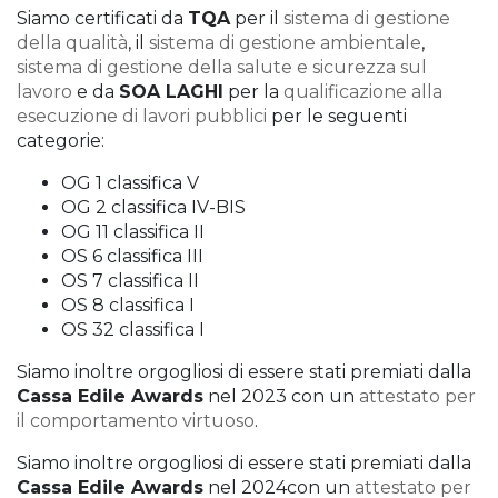
Siamo certificati da
TQA
per il
sistema di gestione
della qualità
, il
sistema di gestione ambientale
,
sistema di gestione della salute e sicurezza sul
lavoro
e da
SOA LAGHI
per la
qualificazione alla
HOME
CHI SIAMO
NUOVE COSTRUZIONI
RESTAURO E RISTRUTTU
S.O.L.E. IMMOBILIARE
LAVORI PUBBLICI
CERTIFICAZIONI
CONTATTI
esecuzione di lavori pubblici
per le seguenti
categorie:
OG 1 classifica V
OG 2 classifica IV-BIS
OG 11 classifica II
OS 6 classifica III
OS 7 classifica II
OS 8 classifica I
OS 32 classifica I
Siamo inoltre orgogliosi di essere stati premiati dalla
Cassa Edile Awards
nel 2023 con un
attestato per
il comportamento virtuoso
.
Siamo inoltre orgogliosi di essere stati premiati dalla
Cassa Edile Awards
nel 2024con un
attestato per