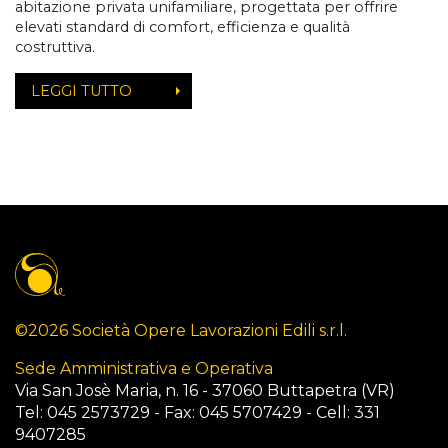
abitazione privata unifamiliare, progettata per offrire
elevati standard di comfort, efficienza e qualità
costruttiva.
LEGGI TUTTO
©2026 Società Opere Lavorazioni Edili s.r.l.
Sede Amministrativa e Operativa
Via San Josè Maria, n. 16 - 37060 Buttapetra (VR)
Tel: 045 2573729 - Fax: 045 5707429 - Cell: 331
9407285