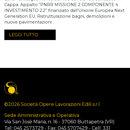
Cappa. Appalto “PNRR MISSIONE 2 COMPONENTE 4
INVESTIMENTO 2.2” finanziato dall’Unione Europea Next
Generation EU. Ristrutturazione bagni, demolizioni e
nuove pavimentazioni.
LEGGI TUTTO
©2026 Società Opere Lavorazioni Edili s.r.l.
Sede Amministrativa e Operativa
Via San Josè Maria, n. 16 - 37060 Buttapetra (VR)
Tel: 045 2573729 - Fax: 045 5707429 - Cell: 331